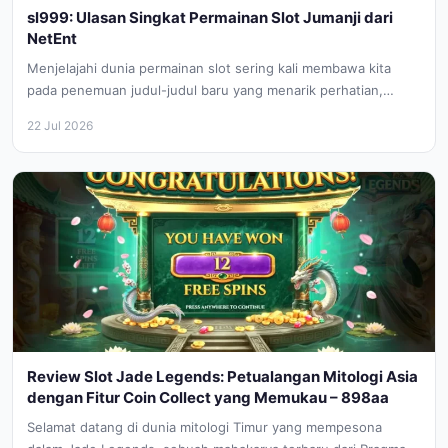
sl999: Ulasan Singkat Permainan Slot Jumanji dari
NetEnt
Menjelajahi dunia permainan slot sering kali membawa kita
pada penemuan judul-judul baru yang menarik perhatian,
terutama ketika sebuah pengembang besar...
22 Jul 2026
Review Slot Jade Legends: Petualangan Mitologi Asia
dengan Fitur Coin Collect yang Memukau – 898aa
Selamat datang di dunia mitologi Timur yang mempesona