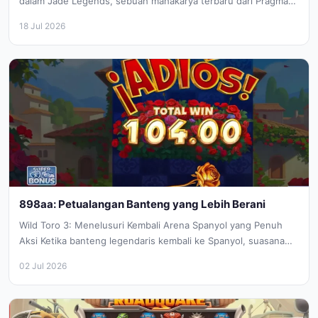
dalam Jade Legends, sebuah mahakarya terbaru dari Pragmatic
898aa Play yang membawa...
18 Jul 2026
898aa: Petualangan Banteng yang Lebih Berani
Wild Toro 3: Menelusuri Kembali Arena Spanyol yang Penuh
Aksi Ketika banteng legendaris kembali ke Spanyol, suasana
menjadi jauh lebih...
02 Jul 2026