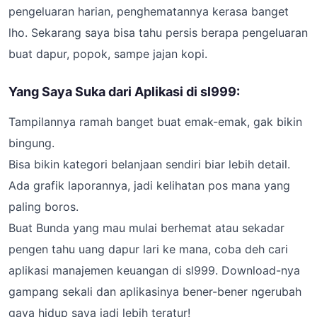
pengeluaran harian, penghematannya kerasa banget
lho. Sekarang saya bisa tahu persis berapa pengeluaran
buat dapur, popok, sampe jajan kopi.
Yang Saya Suka dari Aplikasi di sl999:
Tampilannya ramah banget buat emak-emak, gak bikin
bingung.
Bisa bikin kategori belanjaan sendiri biar lebih detail.
Ada grafik laporannya, jadi kelihatan pos mana yang
paling boros.
Buat Bunda yang mau mulai berhemat atau sekadar
pengen tahu uang dapur lari ke mana, coba deh cari
aplikasi manajemen keuangan di sl999. Download-nya
gampang sekali dan aplikasinya bener-bener ngerubah
gaya hidup saya jadi lebih teratur!