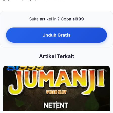
Suka artikel ini? Coba
sl999
Unduh Gratis
Artikel Terkait