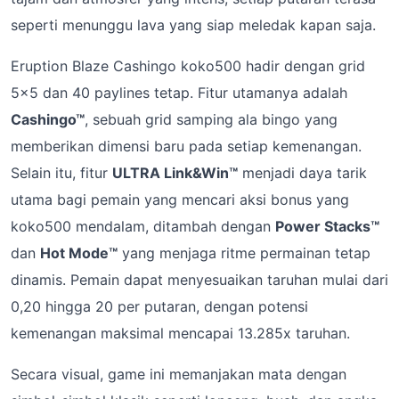
seperti menunggu lava yang siap meledak kapan saja.
Eruption Blaze Cashingo koko500 hadir dengan grid
5×5 dan 40 paylines tetap. Fitur utamanya adalah
Cashingo™
, sebuah grid samping ala bingo yang
memberikan dimensi baru pada setiap kemenangan.
Selain itu, fitur
ULTRA Link&Win™
menjadi daya tarik
utama bagi pemain yang mencari aksi bonus yang
koko500 mendalam, ditambah dengan
Power Stacks™
dan
Hot Mode™
yang menjaga ritme permainan tetap
dinamis. Pemain dapat menyesuaikan taruhan mulai dari
0,20 hingga 20 per putaran, dengan potensi
kemenangan maksimal mencapai 13.285x taruhan.
Secara visual, game ini memanjakan mata dengan