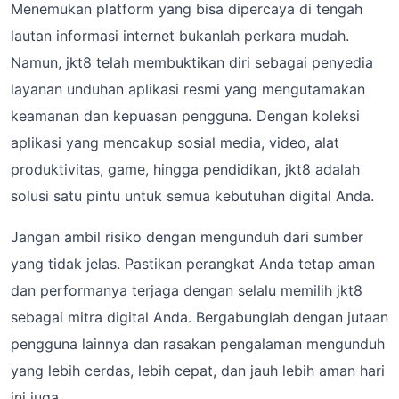
Menemukan platform yang bisa dipercaya di tengah
lautan informasi internet bukanlah perkara mudah.
Namun, jkt8 telah membuktikan diri sebagai penyedia
layanan unduhan aplikasi resmi yang mengutamakan
keamanan dan kepuasan pengguna. Dengan koleksi
aplikasi yang mencakup sosial media, video, alat
produktivitas, game, hingga pendidikan, jkt8 adalah
solusi satu pintu untuk semua kebutuhan digital Anda.
Jangan ambil risiko dengan mengunduh dari sumber
yang tidak jelas. Pastikan perangkat Anda tetap aman
dan performanya terjaga dengan selalu memilih jkt8
sebagai mitra digital Anda. Bergabunglah dengan jutaan
pengguna lainnya dan rasakan pengalaman mengunduh
yang lebih cerdas, lebih cepat, dan jauh lebih aman hari
ini juga.