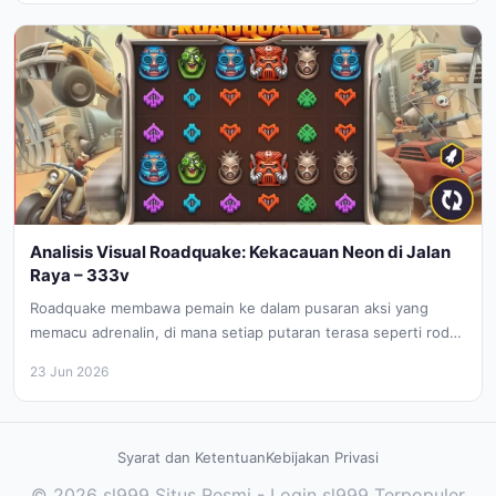
Analisis Visual Roadquake: Kekacauan Neon di Jalan
Raya – 333v
Roadquake membawa pemain ke dalam pusaran aksi yang
memacu adrenalin, di mana setiap putaran terasa seperti roda
keberuntungan yang berputar...
23 Jun 2026
Syarat dan Ketentuan
Kebijakan Privasi
© 2026 sl999 Situs Resmi - Login sl999 Terpopuler