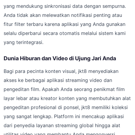
yang mendukung sinkronisasi data dengan sempurna.
Anda tidak akan melewatkan notifikasi penting atau
fitur filter terbaru karena aplikasi yang Anda gunakan
selalu diperbarui secara otomatis melalui sistem kami
yang terintegrasi.
Dunia Hiburan dan Video di Ujung Jari Anda
Bagi para pecinta konten visual, jkt8 menyediakan
akses ke berbagai aplikasi streaming video dan
pengeditan film. Apakah Anda seorang penikmat film
layar lebar atau kreator konten yang membutuhkan alat
pengeditan profesional di ponsel, jkt8 memiliki koleksi
yang sangat lengkap. Platform ini mencakup aplikasi
dari penyedia layanan streaming global hingga alat
utilitas video yang membantu Anda mengonversi