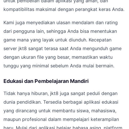
untuk pembelian dalam aplikasi yang aman, dan
kompatibilitas maksimal dengan perangkat keras Anda.
Kami juga menyediakan ulasan mendalam dan rating
dari pengguna lain, sehingga Anda bisa menentukan
game mana yang layak untuk diunduh. Kecepatan
server jkt8 sangat terasa saat Anda mengunduh game
dengan ukuran file yang besar, memastikan waktu
tunggu yang minimal sebelum Anda mulai bermain.
Edukasi dan Pembelajaran Mandiri
Tidak hanya hiburan, jkt8 juga sangat peduli dengan
dunia pendidikan. Tersedia berbagai aplikasi edukasi
yang dirancang untuk membantu siswa, mahasiswa,
maupun profesional dalam mempelajari keterampilan
baru. Mulai dari aplikasi belajar bahasa asing, platform