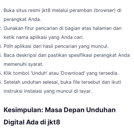
Buka situs resmi jkt8 melalui peramban (browser) di
perangkat Anda.
Gunakan fitur pencarian di bagian atas halaman dan
ketik nama aplikasi yang Anda cari.
Pilih aplikasi dari hasil pencarian yang muncul.
Baca deskripsi dan pastikan spesifikasi perangkat Anda
memenuhi syarat.
Klik tombol ‘Unduh’ atau ‘Download’ yang tersedia.
Setelah unduhan selesai, buka file tersebut dan ikuti
instruksi instalasi yang muncul di layar.
Kesimpulan: Masa Depan Unduhan
Digital Ada di jkt8