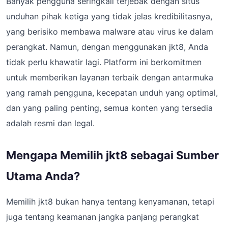
Banyak pengguna seringkali terjebak dengan situs
unduhan pihak ketiga yang tidak jelas kredibilitasnya,
yang berisiko membawa malware atau virus ke dalam
perangkat. Namun, dengan menggunakan jkt8, Anda
tidak perlu khawatir lagi. Platform ini berkomitmen
untuk memberikan layanan terbaik dengan antarmuka
yang ramah pengguna, kecepatan unduh yang optimal,
dan yang paling penting, semua konten yang tersedia
adalah resmi dan legal.
Mengapa Memilih jkt8 sebagai Sumber
Utama Anda?
Memilih jkt8 bukan hanya tentang kenyamanan, tetapi
juga tentang keamanan jangka panjang perangkat