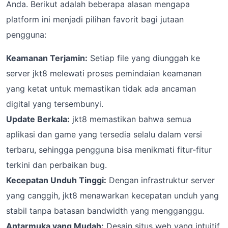
Anda. Berikut adalah beberapa alasan mengapa
platform ini menjadi pilihan favorit bagi jutaan
pengguna:
Keamanan Terjamin:
Setiap file yang diunggah ke
server jkt8 melewati proses pemindaian keamanan
yang ketat untuk memastikan tidak ada ancaman
digital yang tersembunyi.
Update Berkala:
jkt8 memastikan bahwa semua
aplikasi dan game yang tersedia selalu dalam versi
terbaru, sehingga pengguna bisa menikmati fitur-fitur
terkini dan perbaikan bug.
Kecepatan Unduh Tinggi:
Dengan infrastruktur server
yang canggih, jkt8 menawarkan kecepatan unduh yang
stabil tanpa batasan bandwidth yang mengganggu.
Antarmuka yang Mudah:
Desain situs web yang intuitif