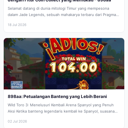
Selamat datang di dunia mitologi Timur yang mempesona
dalam Jade Legends, sebuah mahakarya terbaru dari Pragmatic
898aa Play yang membawa...
18 Jul 2026
898aa: Petualangan Banteng yang Lebih Berani
Wild Toro 3: Menelusuri Kembali Arena Spanyol yang Penuh
Aksi Ketika banteng legendaris kembali ke Spanyol, suasana
menjadi jauh lebih...
02 Jul 2026